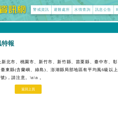
警戒資訊
避難處所
水情查詢
訊息公告
強風特報
晚上新北市、桃園市、新竹市、新竹縣、苗栗縣、臺中市、彰
臺東縣(含蘭嶼、綠島)、澎湖縣局部地區有平均風6級以
)，請注意。\n\n
。
返回上頁