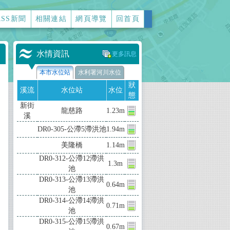
RSS新聞
相關連結
網頁導覽
回首頁
水情資訊
更多訊息
本市水位站
水利署河川水位
狀
溪流
水位站
水位
態
新街
龍慈路
1.23m
溪
DR0-305-公滯5滯洪池
1.94m
上
美隆橋
1.14m
DR0-312-公滯12滯洪
1.3m
池
DR0-313-公滯13滯洪
0.64m
池
DR0-314-公滯14滯洪
0.71m
池
DR0-315-公滯15滯洪
0.67m