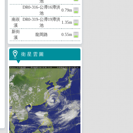
池
DR0-316-公滯16滯洪
0.79m
池
南崁
DR0-319-公滯19滯洪
1.35m
溪
池
新街
龍岡路
0.55m
溪
衛 星 雲 圖