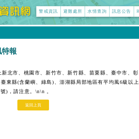
警戒資訊
避難處所
水情查詢
訊息公告
強風特報
晚上新北市、桃園市、新竹市、新竹縣、苗栗縣、臺中市、彰
臺東縣(含蘭嶼、綠島)、澎湖縣局部地區有平均風6級以
)，請注意。\n\n
。
返回上頁