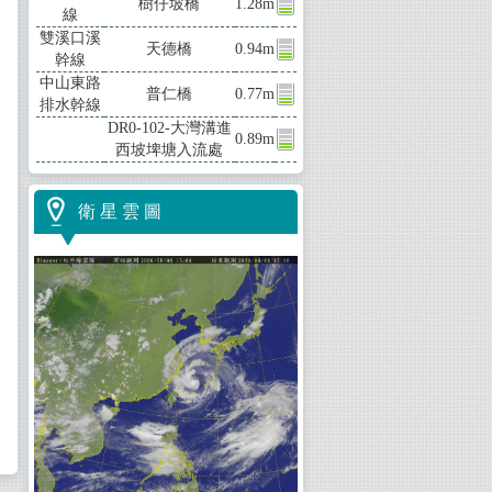
樹仔坡橋
1.28m
線
雙溪口溪
天德橋
0.94m
幹線
中山東路
普仁橋
0.77m
排水幹線
DR0-102-大灣溝進
0.89m
西坡埤塘入流處
衛 星 雲 圖