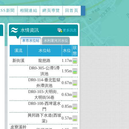
RSS新聞
相關連結
網頁導覽
回首頁
水情資訊
更多訊息
本市水位站
水利署河川水位
狀
溪流
水位站
水位
態
新街溪
龍慈路
1.17m
DR0-305-公滯5滯
1.95m
洪池
上
DR0-114-臺北監獄
0.67m
外滯洪池
DR0-103-大明街、
0.63m
大明街56巷
DR0-108-西埤退水
0.85m
門
興邦路下水道(西坡
0.57m
渠)
皮寮溪幹